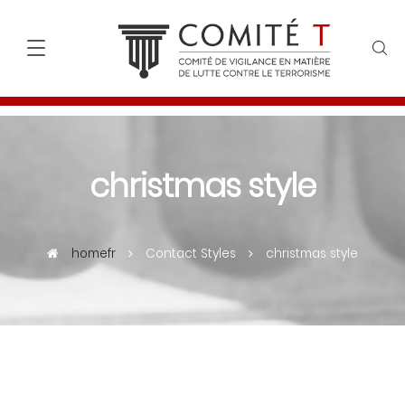
christmas style
homefr
Contact Styles
christmas style