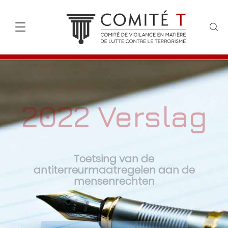
2022 Verslag
Toetsing van de
antiterreurmaatregelen aan de
mensenrechten